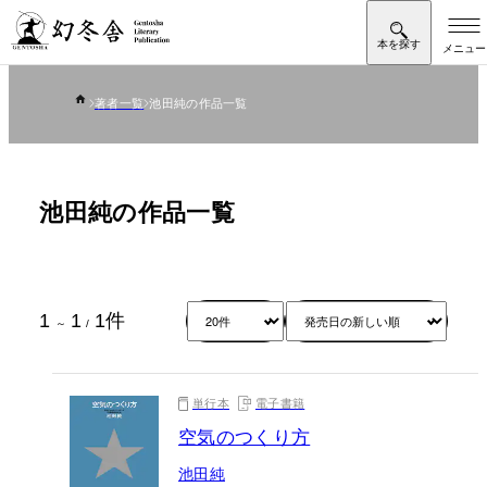
著者一覧
池田純の作品一覧
池田純の作品一覧
1
1
1
件
～
/
単行本
電子書籍
空気のつくり方
池田純