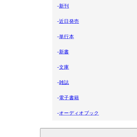
新刊
近日発売
単行本
新書
文庫
雑誌
電子書籍
オーディオブック