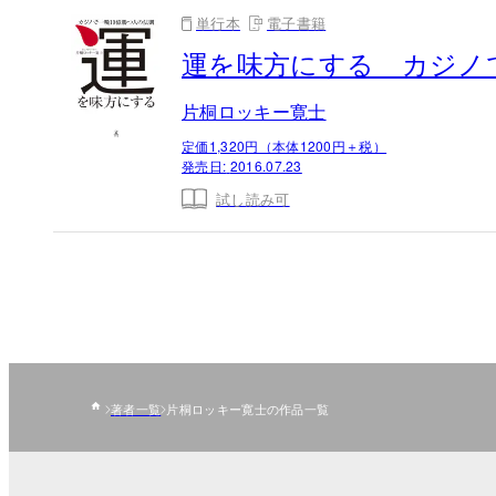
単行本
電子書籍
運を味方にする カジノ
片桐ロッキー寛士
定価1,320円（本体1200円＋税）
発売日:
2016.07.23
試し読み可
著者一覧
片桐ロッキー寛士の作品一覧