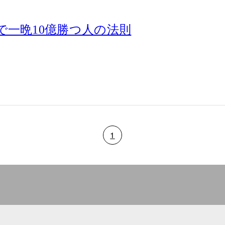
で一晩10億勝つ人の法則
1