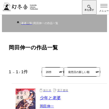
著者一覧
岡田伸一の作品一覧
岡田伸一の作品一覧
1
1
1
件
～
/
単行本
電子書籍
少年と老婆
岡田伸一