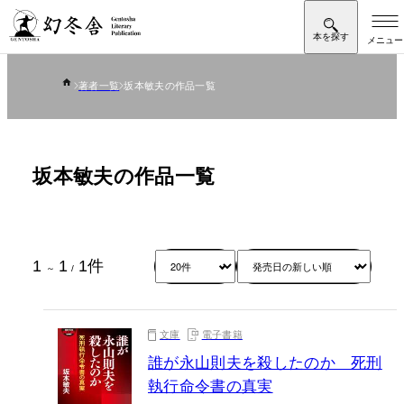
著者一覧
坂本敏夫の作品一覧
坂本敏夫の作品一覧
1
1
1
件
～
/
文庫
電子書籍
誰が永山則夫を殺したのか 死刑
執行命令書の真実