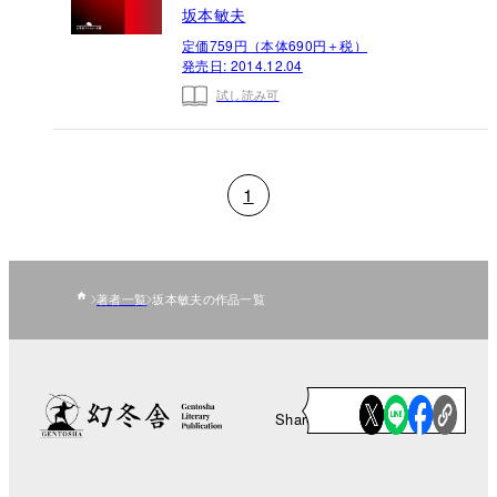
坂本敏夫
定価759円（本体690円＋税）
発売日:
2014.12.04
試し読み可
1
著者一覧
坂本敏夫の作品一覧
Share