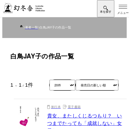
著者一覧
白鳥JAY子の作品一覧
白鳥JAY子の作品一覧
1
1
1
件
～
/
単行本
電子書籍
貴女、またしくじるつもり？ い
つまでたっても「成就しない」女