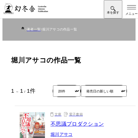
著者一覧
堀川アサコの作品一覧
堀川アサコの作品一覧
1
1
1
件
～
/
文庫
電子書籍
不思議プロダクション
堀川アサコ