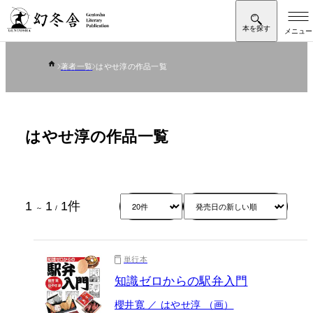
著者一覧
はやせ淳の作品一覧
はやせ淳の作品一覧
1
1
1
件
～
/
単行本
知識ゼロからの駅弁入門
櫻井寛 ／ はやせ淳 （画）