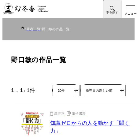
著者一覧
野口敏の作品一覧
野口敏の作品一覧
1
1
1
件
～
/
単行本
電子書籍
知識ゼロからの人を動かす「聞く
力」