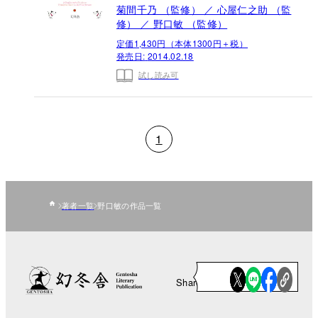
菊間千乃 （監修） ／ 心屋仁之助 （監
修） ／ 野口敏 （監修）
定価1,430円（本体1300円＋税）
発売日:
2014.02.18
試し読み可
1
著者一覧
野口敏の作品一覧
Share