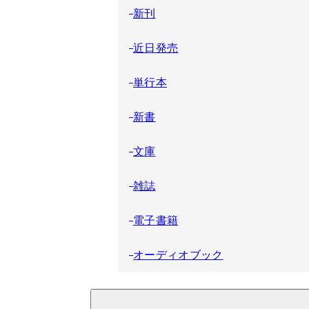
新刊
近日発売
単行本
新書
文庫
雑誌
電子書籍
オーディオブック