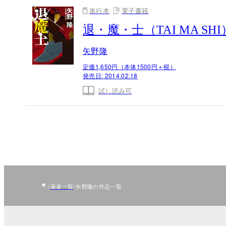
単行本
電子書籍
退・魔・士（TAI MA SHI
矢野隆
定価1,650円（本体1500円＋税）
発売日:
2014.02.18
試し読み可
著者一覧
矢野隆の作品一覧