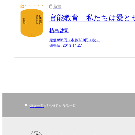
新書
官能教育 私たちは愛と
植島啓司
定価858円（本体780円＋税）
発売日:
2013.11.27
著者一覧
植島啓司の作品一覧