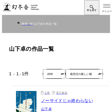
著者一覧
山下卓の作品一覧
山下卓の作品一覧
1
1
1
件
～
/
文庫
電子書籍
ノーサイドじゃ終わらない
山下卓