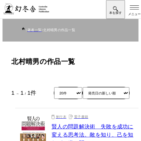
著者一覧
北村晴男の作品一覧
北村晴男の作品一覧
1
1
1
件
～
/
単行本
電子書籍
賢人の問題解決術 失敗を成功に
変える思考法。敵を知り、己を知