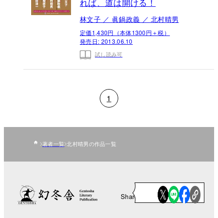
れば、道は開ける！
林文子 ／ 眞鍋政義 ／ 北村晴男
定価1,430円（本体1300円＋税）
発売日:
2013.06.10
試し読み可
1
著者一覧
北村晴男の作品一覧
Share