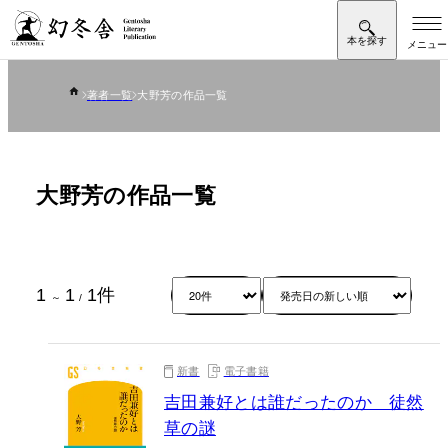
著者一覧
大野芳の作品一覧
大野芳の作品一覧
1
1
1
件
～
/
新書
電子書籍
吉田兼好とは誰だったのか 徒然
草の謎