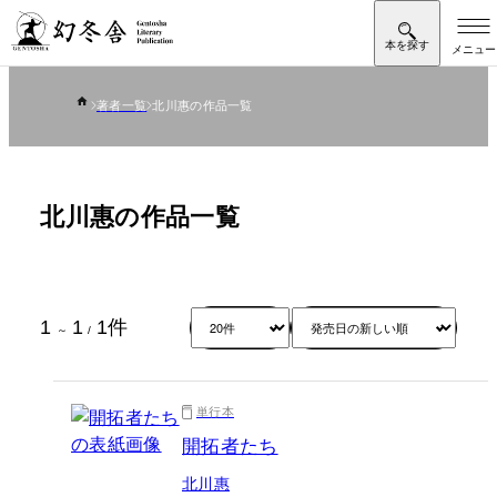
著者一覧
北川惠の作品一覧
北川惠の作品一覧
1
1
1
件
～
/
単行本
開拓者たち
北川惠