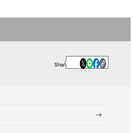
Share