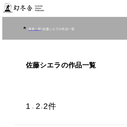
著者一覧
佐藤シエラの作品一覧
佐藤シエラの作品一覧
1
2
2
件
～
/