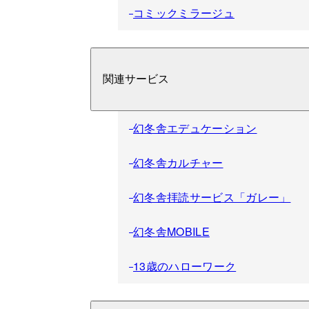
コミックミラージュ
関連サービス
幻冬舎エデュケーション
幻冬舎カルチャー
幻冬舎拝読サービス「ガレー」
幻冬舎MOBILE
13歳のハローワーク