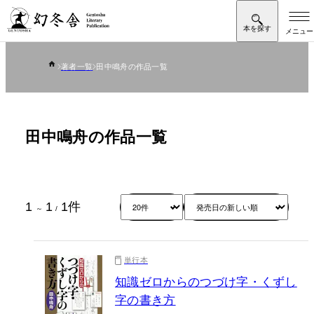
著者一覧
田中鳴舟の作品一覧
田中鳴舟の作品一覧
1
1
1
件
～
/
単行本
知識ゼロからのつづけ字・くずし
字の書き方