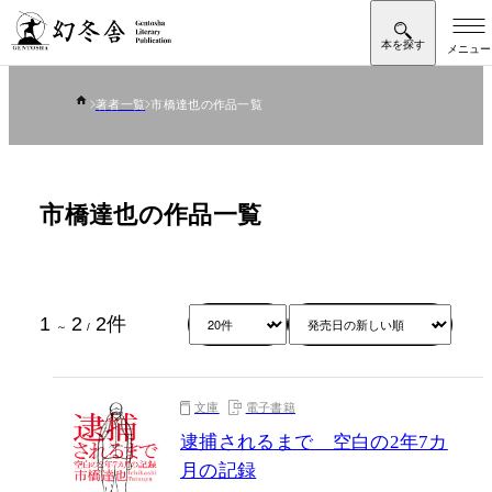
著者一覧
市橋達也の作品一覧
市橋達也の作品一覧
1
2
2
件
～
/
文庫
電子書籍
逮捕されるまで 空白の2年7カ
月の記録