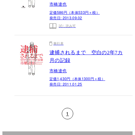
市橋達也
定価586円（本体533円＋税）
発売日:
2013.09.02
試し読み可
単行本
逮捕されるまで 空白の2年7カ
月の記録
市橋達也
定価1,430円（本体1300円＋税）
発売日:
2011.01.25
1