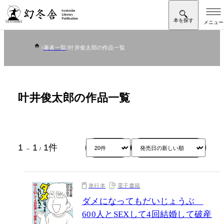
著者一覧
叶井俊太郎の作品一覧
叶井俊太郎の作品一覧
1
1
1
件
～
/
単行本
電子書籍
ダメになってもだいじょうぶ
600人とSEXして4回結婚して破産