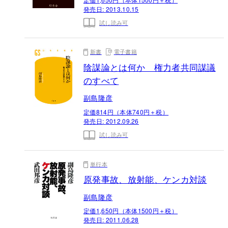
発売日:
2013.10.15
試し読み可
新書
電子書籍
陰謀論とは何か 権力者共同謀議
のすべて
副島隆彦
定価814円（本体740円＋税）
発売日:
2012.09.26
試し読み可
単行本
原発事故、放射能、ケンカ対談
副島隆彦
定価1,650円（本体1500円＋税）
発売日:
2011.06.28