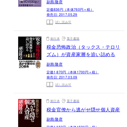
副島隆彦
定価836円（本体760円＋税）
発売日:
2017.05.29
試し読み可
単行本
電子書籍
税金恐怖政治（タックス・テロリ
ズム）が資産家層を追い詰める
副島隆彦
定価1,870円（本体1700円＋税）
発売日:
2017.03.09
試し読み可
単行本
電子書籍
税金官僚から逃がせ隠せ個人資産
副島隆彦
定価1,650円（本体1500円＋税）