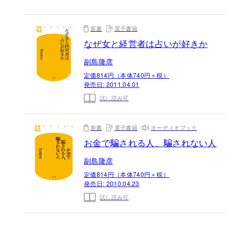
新書
電子書籍
なぜ女と経営者は占いが好きか
副島隆彦
定価814円（本体740円＋税）
発売日:
2011.04.01
試し読み可
新書
電子書籍
オーディオブック
お金で騙される人、騙されない人
副島隆彦
定価814円（本体740円＋税）
発売日:
2010.04.23
試し読み可