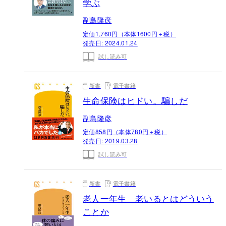
学ぶ
副島隆彦
定価1,760円（本体1600円＋税）
発売日:
2024.01.24
試し読み可
新書
電子書籍
生命保険はヒドい。騙しだ
副島隆彦
定価858円（本体780円＋税）
発売日:
2019.03.28
試し読み可
新書
電子書籍
老人一年生 老いるとはどういう
ことか