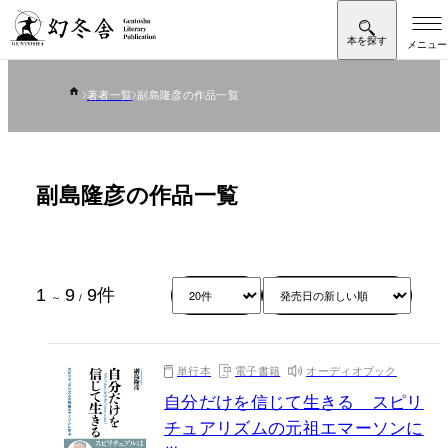
著者一覧
副島隆彦の作品一覧
副島隆彦の作品一覧
1
9
9
件
～
/
単行本
電子書籍
オーディオブック
自分だけを信じて生きる スピリ
チュアリズムの元祖エマーソンに