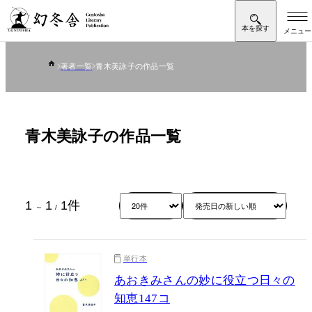
著者一覧
青木美詠子の作品一覧
青木美詠子の作品一覧
1
1
1
件
～
/
単行本
あおきみさんの妙に役立つ日々の
知恵147コ