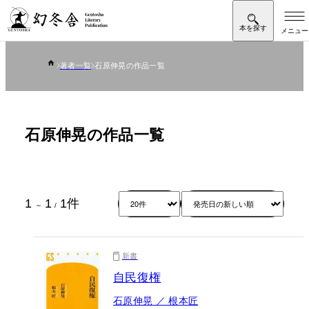
著者一覧
石原伸晃の作品一覧
石原伸晃の作品一覧
1
1
1
件
～
/
新書
自民復権
石原伸晃 ／ 根本匠