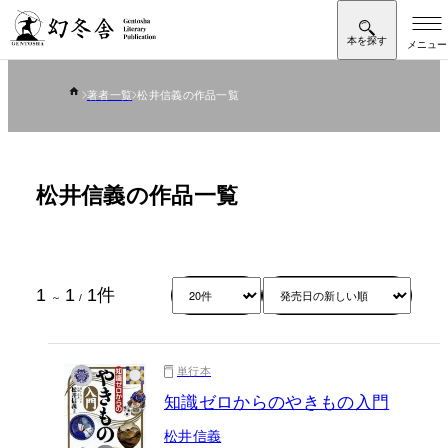
著者一覧
松井信義の作品一覧
松井信義の作品一覧
1
1
1
件
～
/
単行本
知識ゼロからのやきもの入門
松井信義