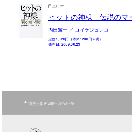
単行本
ヒットの神様 伝説のマ
内田耀一 ／ コイケジュンコ
定価1,320円（本体1200円＋税）
発売日:
2009.06.23
著者一覧
内田耀一の作品一覧