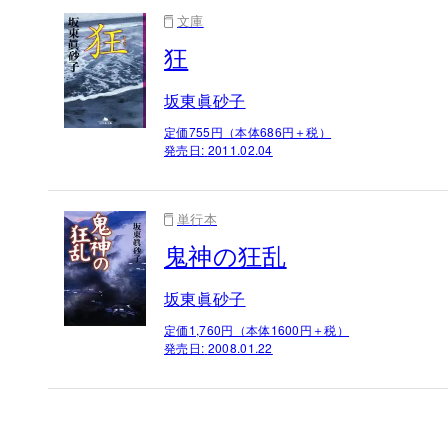
文庫
狂
坂東眞砂子
定価755円（本体686円＋税）
発売日:
2011.02.04
単行本
鬼神の狂乱
坂東眞砂子
定価1,760円（本体1600円＋税）
発売日:
2008.01.22