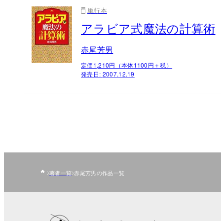
単行本
アラビア式魔法の計算術
赤尾芳男
定価1,210円（本体1100円＋税）
発売日:
2007.12.19
著者一覧
赤尾芳男の作品一覧