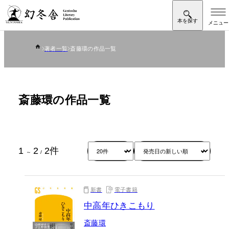
著者一覧
斎藤環の作品一覧
斎藤環の作品一覧
1
2
2
件
～
/
新書
電子書籍
中高年ひきこもり
斎藤環