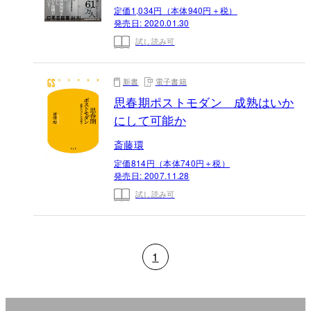
定価1,034円（本体940円＋税）
発売日:
2020.01.30
試し読み可
新書
電子書籍
思春期ポストモダン 成熟はいか
にして可能か
斎藤環
定価814円（本体740円＋税）
発売日:
2007.11.28
試し読み可
1