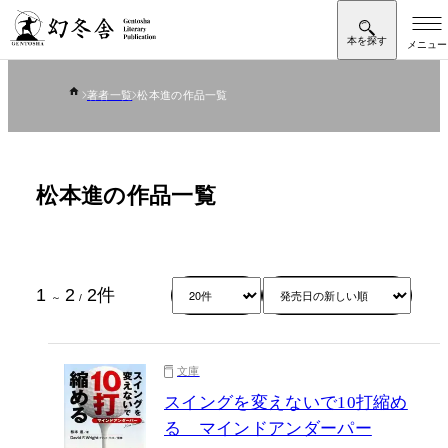
著者一覧
松本進の作品一覧
松本進の作品一覧
1
2
2
件
～
/
文庫
スイングを変えないで10打縮め
る マインドアンダーパー