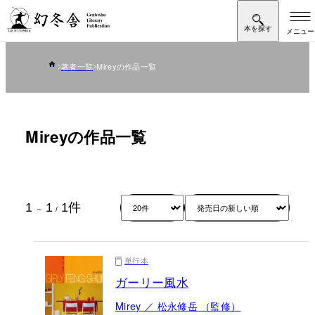
著者一覧
Mireyの作品一覧
Mireyの作品一覧
1
1
1
件
～
/
単行本
ガーリー風水
Mirey ／ 松永修岳 （監修）