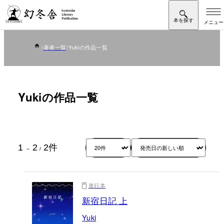
著者一覧
Yukiの作品一覧
Yukiの作品一覧
1
2
2
件
～
/
単行本
新宿日記 上
Yuki