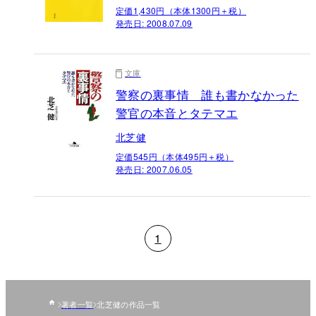
定価1,430円（本体1300円＋税）
発売日:
2008.07.09
文庫
警察の裏事情 誰も書かなかった
警官の本音とタテマエ
北芝健
定価545円（本体495円＋税）
発売日:
2007.06.05
1
著者一覧
北芝健の作品一覧