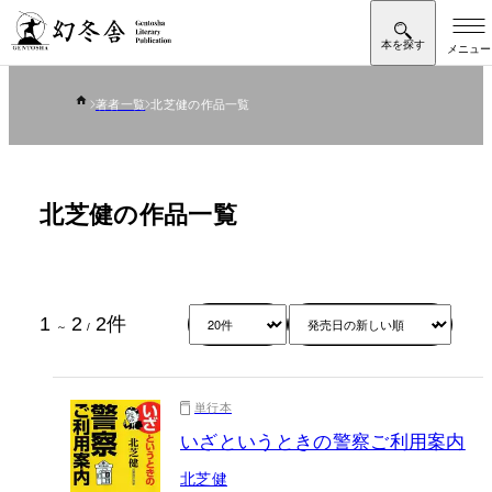
著者一覧
北芝健の作品一覧
北芝健の作品一覧
1
2
2
件
～
/
単行本
いざというときの警察ご利用案内
北芝健