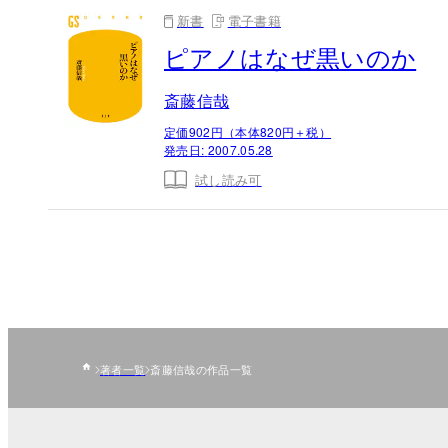
新書
電子書籍
ピアノはなぜ黒いのか
斎藤信哉
定価902円（本体820円＋税）
発売日:
2007.05.28
試し読み可
著者一覧
斎藤信哉の作品一覧