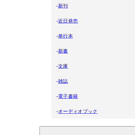
新刊
近日発売
単行本
新書
文庫
雑誌
電子書籍
オーディオブック