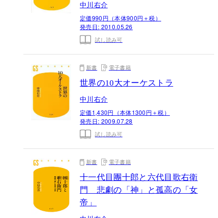
中川右介
定価990円（本体900円＋税）
発売日:
2010.05.26
試し読み可
新書
電子書籍
世界の10大オーケストラ
中川右介
定価1,430円（本体1300円＋税）
発売日:
2009.07.28
試し読み可
新書
電子書籍
十一代目團十郎と六代目歌右衛
門 悲劇の「神」と孤高の「女
帝」