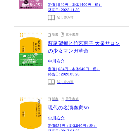
定価1,540円（本体1400円＋税）
発売日:
2022.11.30
試し読み可
新書
電子書籍
萩尾望都と竹宮惠子 大泉サロン
の少女マンガ革命
中川右介
定価1,034円（本体940円＋税）
発売日:
2020.03.26
試し読み可
新書
電子書籍
現代の名演奏家50
中川右介
定価924円（本体840円＋税）
発売日:
2017.01.28