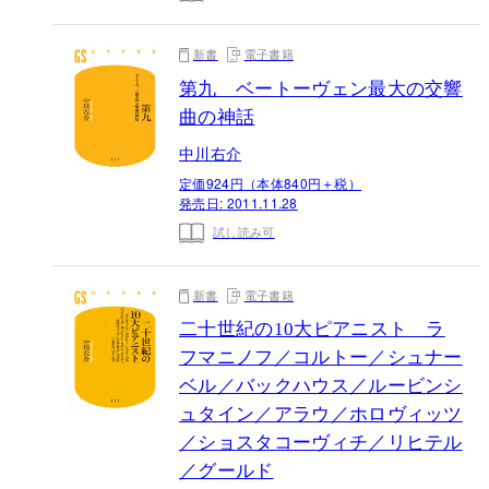
新書
電子書籍
第九 ベートーヴェン最大の交響
曲の神話
中川右介
定価924円（本体840円＋税）
発売日:
2011.11.28
試し読み可
新書
電子書籍
二十世紀の10大ピアニスト ラ
フマニノフ／コルトー／シュナー
ベル／バックハウス／ルービンシ
ュタイン／アラウ／ホロヴィッツ
／ショスタコーヴィチ／リヒテル
／グールド