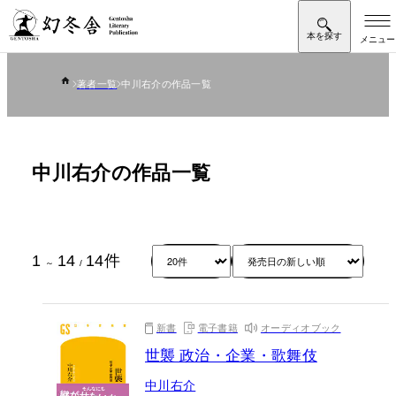
著者一覧
中川右介の作品一覧
中川右介の作品一覧
1
14
14
件
～
/
新書
電子書籍
オーディオブック
世襲 政治・企業・歌舞伎
中川右介