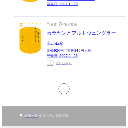
発売日:
2007.11.28
新書
電子書籍
カラヤンとフルトヴェングラー
中川右介
定価924円（本体840円＋税）
発売日:
2007.01.26
試し読み可
1
著者一覧
中川右介の作品一覧