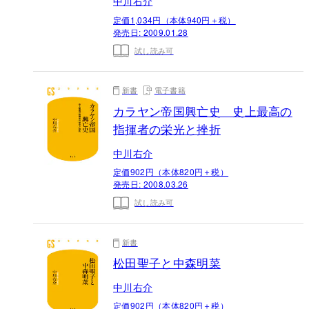
中川右介
定価1,034円（本体940円＋税）
発売日:
2009.01.28
試し読み可
新書
電子書籍
カラヤン帝国興亡史 史上最高の
指揮者の栄光と挫折
中川右介
定価902円（本体820円＋税）
発売日:
2008.03.26
試し読み可
新書
松田聖子と中森明菜
中川右介
定価902円（本体820円＋税）