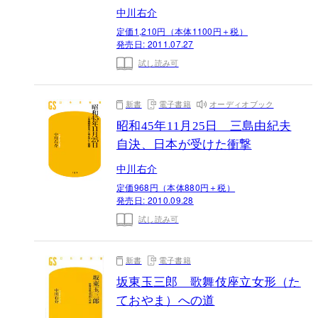
中川右介
定価1,210円（本体1100円＋税）
発売日:
2011.07.27
試し読み可
新書
電子書籍
オーディオブック
昭和45年11月25日 三島由紀夫
自決、日本が受けた衝撃
中川右介
定価968円（本体880円＋税）
発売日:
2010.09.28
試し読み可
新書
電子書籍
坂東玉三郎 歌舞伎座立女形（た
ておやま）への道