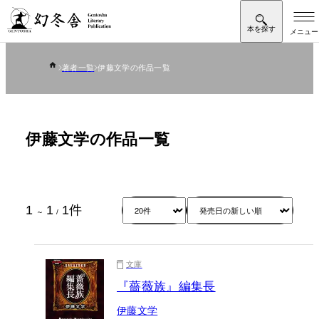
著者一覧
伊藤文学の作品一覧
伊藤文学の作品一覧
1
1
1
件
～
/
文庫
『薔薇族』編集長
伊藤文学