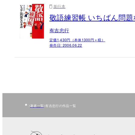
単行本
敬語練習帳 いちばん問題
有吉忠行
定価1,430円（本体1300円＋税）
発売日:
2006.06.22
著者一覧
有吉忠行の作品一覧