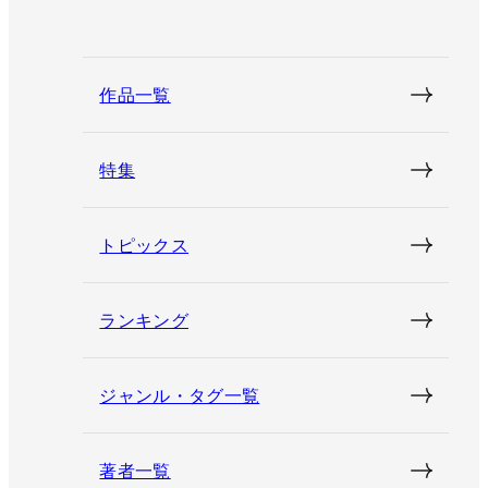
作品一覧
特集
トピックス
ランキング
ジャンル・タグ一覧
著者一覧