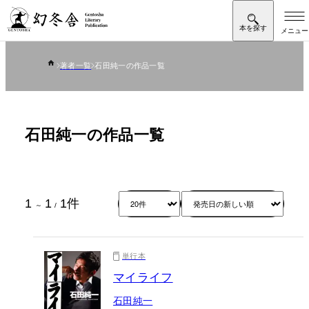
著者一覧
石田純一の作品一覧
石田純一の作品一覧
1
1
1
件
～
/
単行本
マイライフ
石田純一