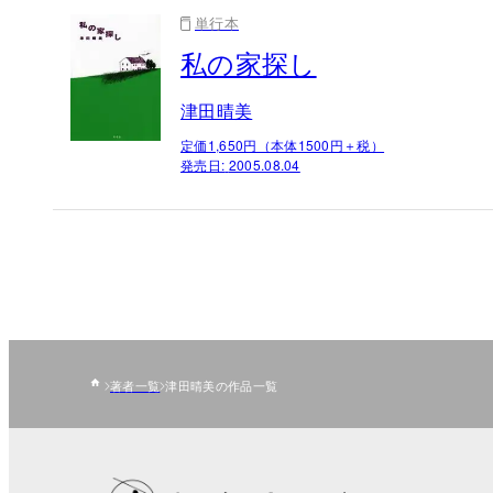
単行本
私の家探し
津田晴美
定価1,650円（本体1500円＋税）
発売日:
2005.08.04
著者一覧
津田晴美の作品一覧