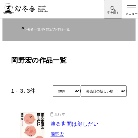
著者一覧
岡野宏の作品一覧
岡野宏の作品一覧
1
3
3
件
～
/
単行本
渡る世間は顔しだい
岡野宏