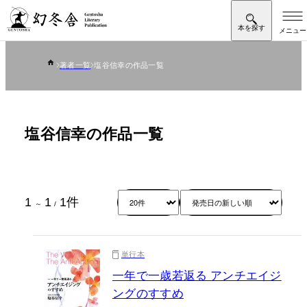
著者一覧
塩谷信幸の作品一覧
塩谷信幸の作品一覧
1
1
1
件
～
/
単行本
一年で一歳若返る アンチエイジ
ングのすすめ