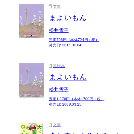
文庫
まよいもん
松井雪子
定価796円（本体724円＋税）
発売日:
2011.02.04
単行本
まよいもん
松井雪子
定価1,870円（本体1700円＋税）
発売日:
2008.03.25
文庫