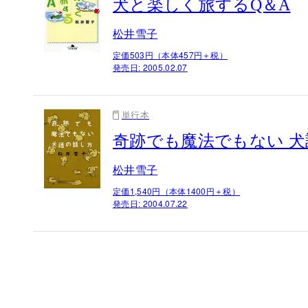
犬と楽しく旅するQ＆A
松井雪子
定価503円（本体457円＋税）
発売日:
2005.02.07
単行本
奇跡でも魔法でもない 
松井雪子
定価1,540円（本体1400円＋税）
発売日:
2004.07.22