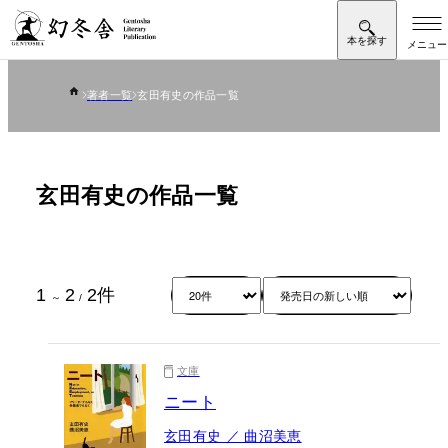
著者一覧
玄田有史の作品一覧
玄田有史の作品一覧
1
2
2
件
～
/
文庫
ニート
玄田有史 ／ 曲沼美恵