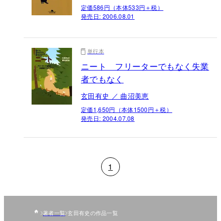
定価586円（本体533円＋税）
発売日:
2006.08.01
単行本
ニート フリーターでもなく失業
者でもなく
玄田有史 ／ 曲沼美恵
定価1,650円（本体1500円＋税）
発売日:
2004.07.08
1
著者一覧
玄田有史の作品一覧