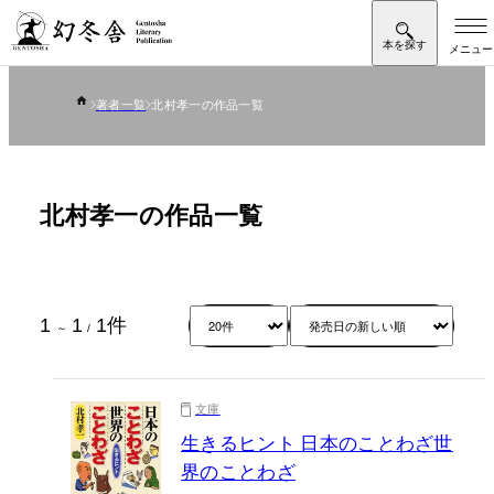
著者一覧
北村孝一の作品一覧
北村孝一の作品一覧
1
1
1
件
～
/
文庫
生きるヒント 日本のことわざ世
界のことわざ