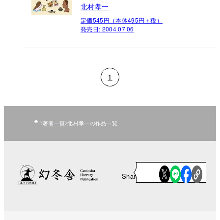
北村孝一
定価545円（本体495円＋税）
発売日:
2004.07.06
1
著者一覧
北村孝一の作品一覧
Share