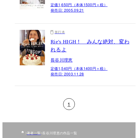
定価1,650円（本体1500円＋税）
発売日:
2005.09.21
単行本
Rie's HIGH！ みんな絶対、変わ
れるよ
長谷川理恵
定価1,540円（本体1400円＋税）
発売日:
2003.11.28
1
著者一覧
長谷川理恵の作品一覧