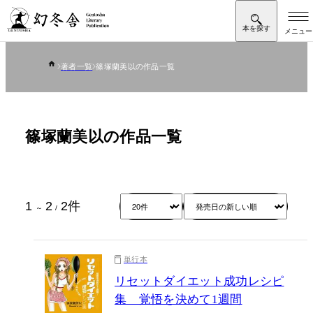
著者一覧
篠塚蘭美以の作品一覧
篠塚蘭美以の作品一覧
1
2
2
件
～
/
単行本
リセットダイエット成功レシピ
集 覚悟を決めて1週間