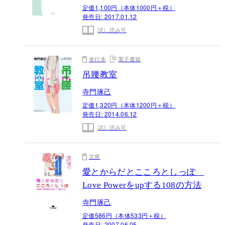
定価1,100円（本体1000円＋税）
発売日:
2017.01.12
試し読み可
単行本
電子書籍
吊腰教室
寺門琢己
定価1,320円（本体1200円＋税）
発売日:
2014.06.12
試し読み可
文庫
愛とからだとこころとしっぽ
Love Powerをupする108の方法
寺門琢己
定価586円（本体533円＋税）
発売日:
2007.06.05