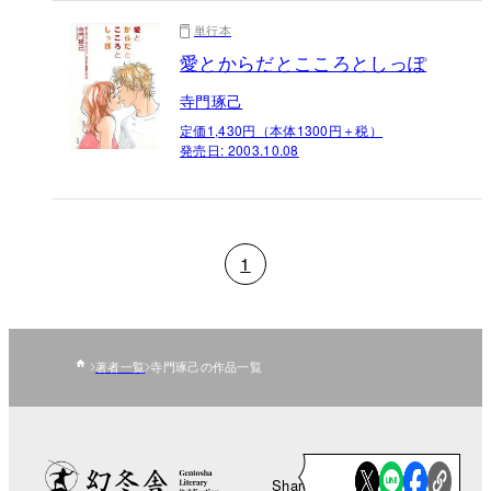
単行本
愛とからだとこころとしっぽ
寺門琢己
定価1,430円（本体1300円＋税）
発売日:
2003.10.08
1
著者一覧
寺門琢己の作品一覧
Share