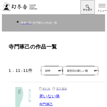
著者一覧
寺門琢己の作品一覧
寺門琢己の作品一覧
1
11
11
件
～
/
単行本
電子書籍
老いない体
寺門琢己