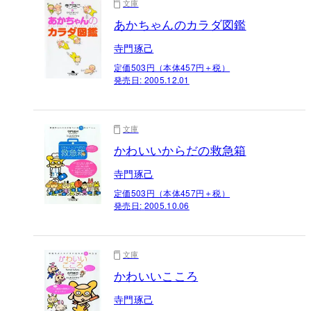
文庫
あかちゃんのカラダ図鑑
寺門琢己
定価503円（本体457円＋税）
発売日:
2005.12.01
文庫
かわいいからだの救急箱
寺門琢己
定価503円（本体457円＋税）
発売日:
2005.10.06
文庫
かわいいこころ
寺門琢己