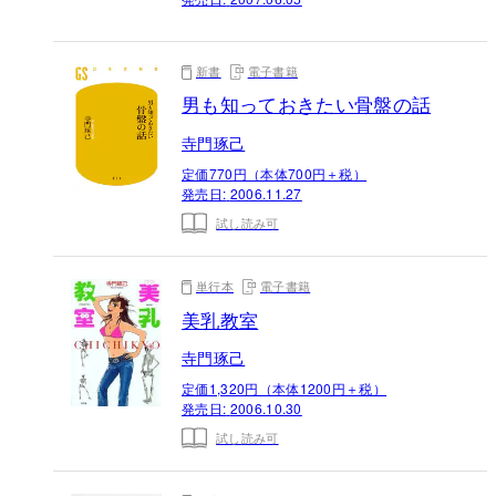
新書
電子書籍
男も知っておきたい骨盤の話
寺門琢己
定価770円（本体700円＋税）
発売日:
2006.11.27
試し読み可
単行本
電子書籍
美乳教室
寺門琢己
定価1,320円（本体1200円＋税）
発売日:
2006.10.30
試し読み可