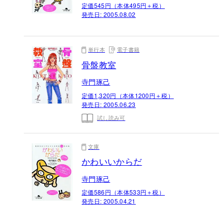
定価545円（本体495円＋税）
発売日:
2005.08.02
単行本
電子書籍
骨盤教室
寺門琢己
定価1,320円（本体1200円＋税）
発売日:
2005.06.23
試し読み可
文庫
かわいいからだ
寺門琢己
定価586円（本体533円＋税）
発売日:
2005.04.21