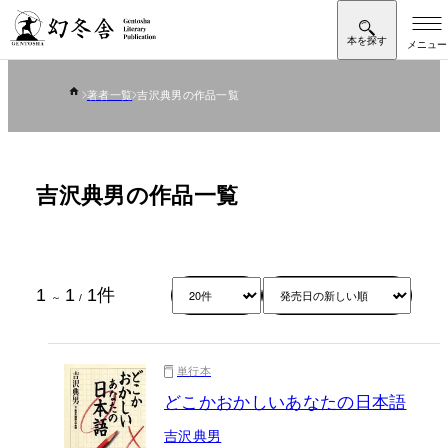
著者一覧
吉沢典男の作品一覧
吉沢典男の作品一覧
1
1
1
件
～
/
単行本
どこかおかしいあなたの日本語
吉沢典男