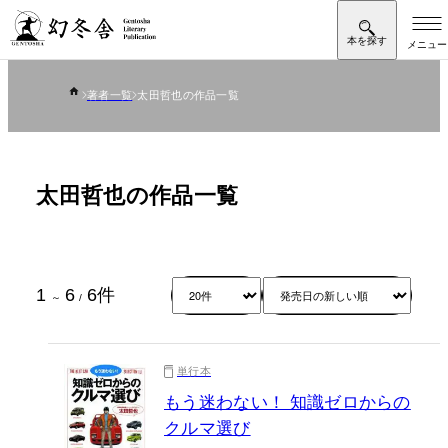
著者一覧
太田哲也の作品一覧
太田哲也の作品一覧
1
6
6
件
～
/
単行本
もう迷わない！ 知識ゼロからの
クルマ選び