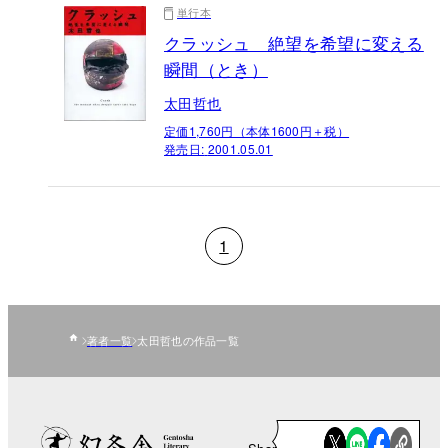
単行本
クラッシュ 絶望を希望に変える
瞬間（とき）
太田哲也
定価1,760円（本体1600円＋税）
発売日:
2001.05.01
1
著者一覧
太田哲也の作品一覧