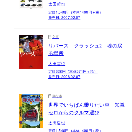
太田哲也
定価1,540円（本体1400円＋税）
発売日:
2007.02.07
文庫
リバース クラッシュ2 魂の戻
る場所
太田哲也
定価628円（本体571円＋税）
発売日:
2006.02.07
単行本
世界でいちばん乗りたい車 知識
ゼロからのクルマ選び
太田哲也
定価1,540円（本体1400円＋税）