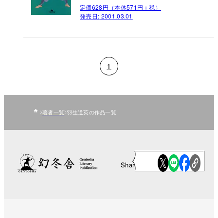
定価628円（本体571円＋税）
発売日:
2001.03.01
1
著者一覧
羽生道英の作品一覧
Share