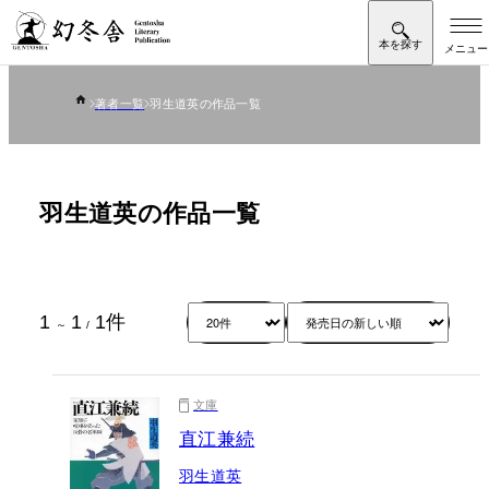
著者一覧
羽生道英の作品一覧
羽生道英の作品一覧
1
1
1
件
～
/
文庫
直江兼続
羽生道英