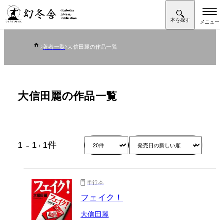
著者一覧
大信田麗の作品一覧
大信田麗の作品一覧
1
1
1
件
～
/
単行本
フェイク！
大信田麗