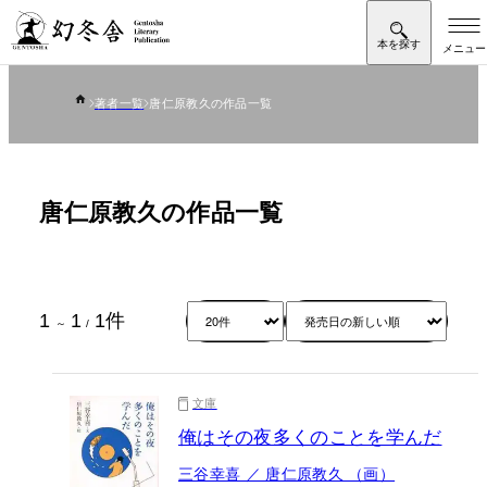
著者一覧
唐仁原教久の作品一覧
唐仁原教久の作品一覧
1
1
1
件
～
/
文庫
俺はその夜多くのことを学んだ
三谷幸喜 ／ 唐仁原教久 （画）