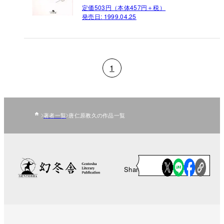
定価503円（本体457円＋税）
発売日:
1999.04.25
1
著者一覧
唐仁原教久の作品一覧
Share